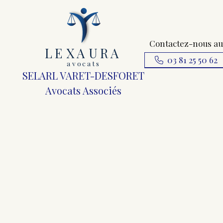
Contactez-nous au
L
E
X
A
URA
03 81 25 50 62
a
v
ocats
SELARL VARET-DESFORET
Avocats Associés