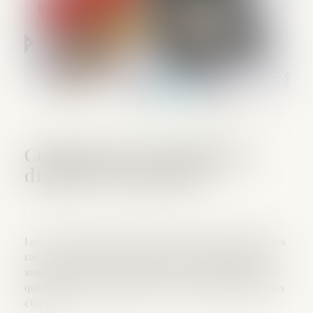
Comment sont calculés les
droits de succession ?
Lors d'une succession, vous devez, dans la plupart des
cas, payer des frais appelés droits de succession. Ils
sont déterminés par un calcul assez spécifique, mais
qui est facile à comprendre si vous respectez plusieurs
étapes...