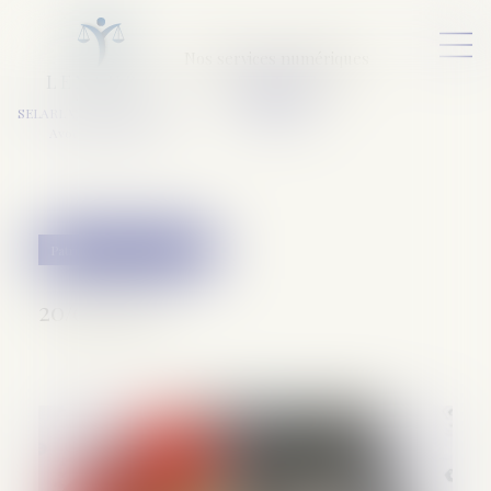
Nos services numériques
L
E
X
A
URA
a
v
ocats
SELARL VARET-DESFORET
Avocats Associés
Patrimoine et succession
20/02/2020