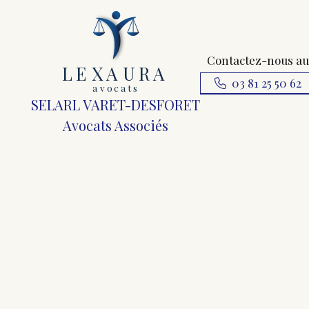
Contactez-nous au
L
E
X
A
URA
03 81 25 50 62
a
v
ocats
SELARL VARET-DESFORET
Avocats Associés