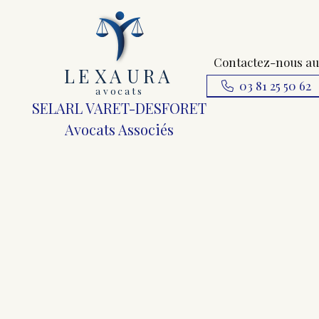
Contactez-nous au
L
E
X
A
URA
03 81 25 50 62
a
v
ocats
SELARL VARET-DESFORET
Avocats Associés