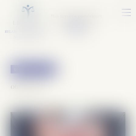
Nos services numériques
L
E
X
A
URA
a
v
ocats
SELARL VARET-DESFORET
Avocats Associés
Droit pénal des affaires
06/09/2023