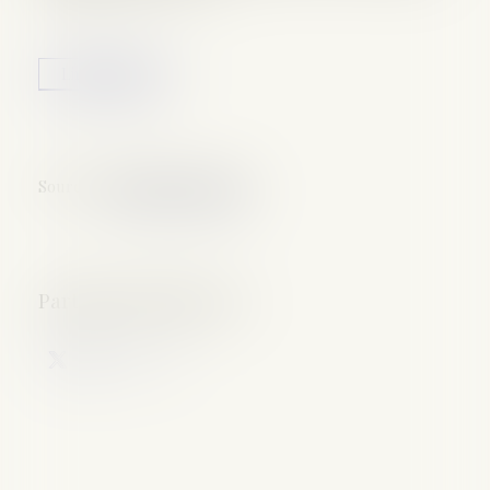
Lire la suite
Source :
efl.businesscomm.fr