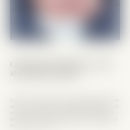
Cession à prix minoré et acte
anormal de gestion
En mai 2011, une SARL a vendu à un marchand de biens
un fonds de commerce de restauration pour un prix de
100 000 €. Le jour même, l’acquéreur a revendu ce
fonds de commerce pour le triple du prix d’acquisition
d’origine, soit 300 000 €...