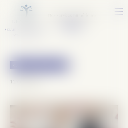
Nos services numériques
L
E
X
A
URA
a
v
ocats
SELARL VARET-DESFORET
Avocats Associés
Couples et régime matrimoniaux
11/09/2019