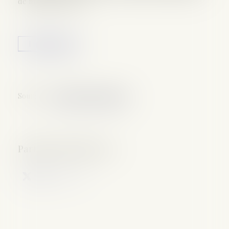
de mariages blancs...
Lire la suite
Source :
www.dalloz-actualite.fr