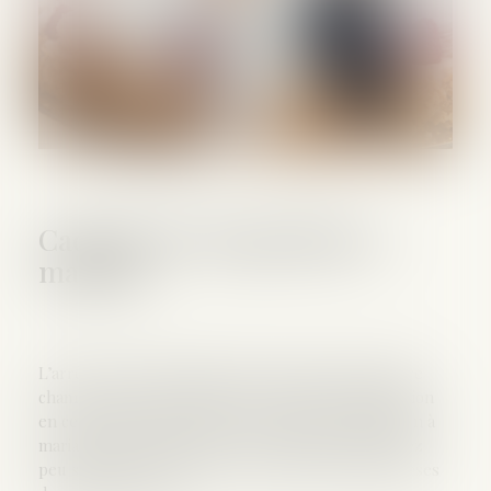
Caducité de l’opposition à
mariage
L’arrêt de cassation partielle rendu par la première
chambre civile le 11 juillet 2019 mérite déjà l’attention
en ce qu’il intervient dans une matière, l’opposition à
mariage, sur laquelle la Cour de cassation est assez
peu sollicitée de nos jours, en dehors des hypothèses