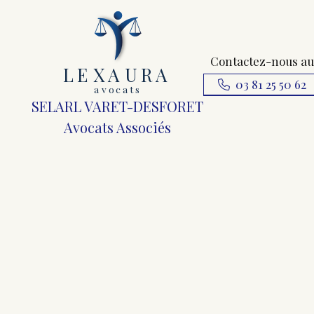
Contactez-nous au
L
E
X
A
URA
03 81 25 50 62
a
v
ocats
SELARL VARET-DESFORET
Avocats Associés