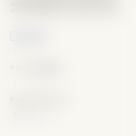
victime de la fusillade de la terrasse du Carillon lors
des attentats djihadistes du 13 novembre 2015 à Paris...
Lire la suite
Source :
www.lefigaro.fr