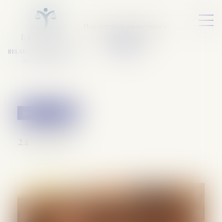
Nos services numériques
L
E
X
A
URA
a
v
ocats
SELARL VARET-DESFORET
Avocats Associés
Procédure pénale
24/10/2018