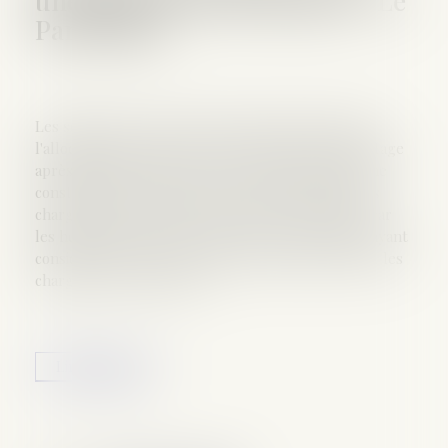
Particulier
Les sommes servies au titre de l'Aspa du vivant de
l'allocataire peuvent être récupérées sur son héritage
après son décès. Pour la Cour de cassation, elles ne
constituent pas des dettes successorales, mais des
charges de la succession. La nuance est de taille, car
les héritiers peuvent accepter une succession en ayant
considéré les dettes et découvrir postérieurement les
charges de la succession...
Lire la suite