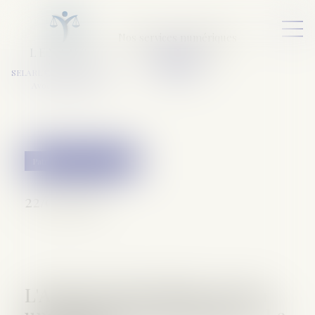
Nos services numériques
L
E
X
A
URA
a
v
ocats
SELARL VARET-DESFORET
Avocats Associés
Patrimoine et succession
22/02/2018
L'Aspa est une charge et non
une dette de la succession - Le