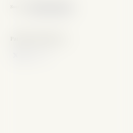
Source :
leparticulier.lefigaro.fr