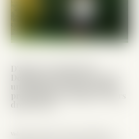
D'après un rapport du
Défenseur des droits il existe
un décalage entre les droits
proclamés des enfants et leurs
droits réels
Violentes à l’égard des enfants, les institutions