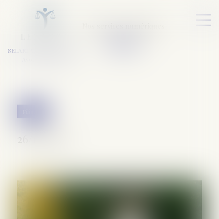
Nos services numériques
L
E
X
A
URA
a
v
ocats
SELARL VARET-DESFORET
Avocats Associés
Filiation
26/11/2019