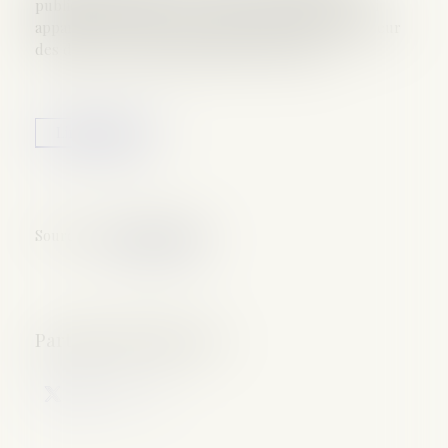
publiques françaises ? C’est le constat, sévère, qui
apparaît à la lecture du rapport annuel du Défenseur
des droits, rendu public lundi 18 novembre...
Lire la suite
Source :
www.lemonde.fr