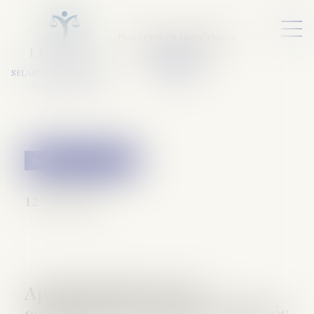
Nos services numériques
L
E
X
A
URA
a
v
ocats
SELARL VARET-DESFORET
Avocats Associés
Patrimoine et succession
12/09/2018
Appropriation par la
commune de terrains délaissés