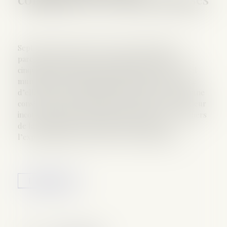
Sept ans après le décès de leur propriétaire, des
parcelles sont déclarées vacantes et, presque
cinquante ans plus tard, la délibération d’un conseil
municipal décide l’acquisition de plein droit de l’une
d’elles. Par une délibération postérieure, la commune
constate la vacance des autres parcelles et décide leur
incorporation dans le domaine communal. Les héritiers
de la propriétaire saisissent alors le juge de
l’expropriation pour obtenir une indemnisation...
Lire la suite