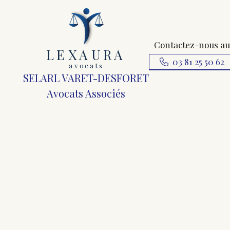
Contactez-nous au
L
E
X
A
URA
03 81 25 50 62
a
v
ocats
SELARL VARET-DESFORET
Avocats Associés