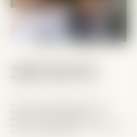
Adoption de l'enfant du
conjoint : bilan en 2018
En 2018, les juges ont statué sur près de 10 000
requêtes en prononçant l’adoption de 12 500
personnes, enfants et adultes. Sur ces 10 000
jugements, 73 % se rapportent à des adoptions simples
et 27 % à des adoptions plénières...