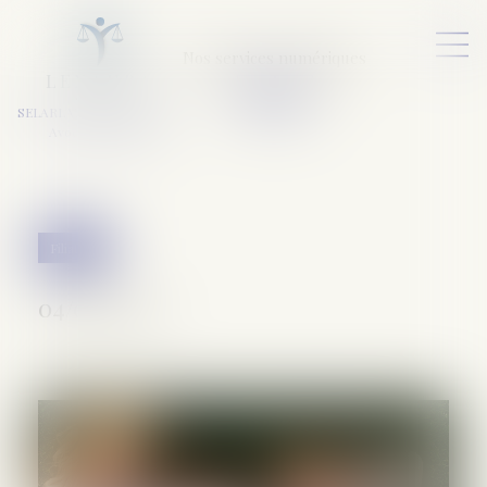
Nos services numériques
L
E
X
A
URA
a
v
ocats
SELARL VARET-DESFORET
Avocats Associés
Filiation
04/03/2020