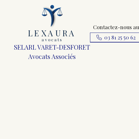
Contactez-nous au
L
E
X
A
URA
03 81 25 50 62
a
v
ocats
SELARL VARET-DESFORET
Avocats Associés