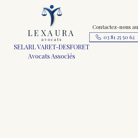
Contactez-nous au
L
E
X
A
URA
03 81 25 50 62
a
v
ocats
SELARL VARET-DESFORET
Avocats Associés