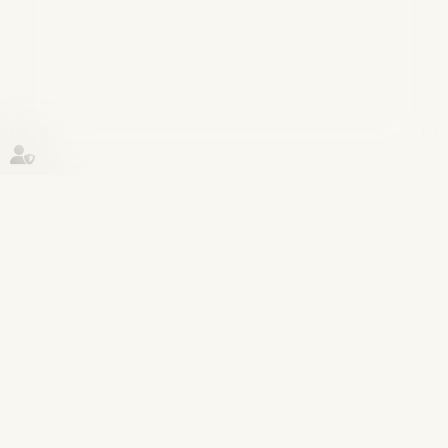
Historique
Procédure pénale
10
avr.