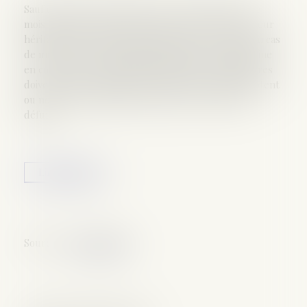
Sauf exception, les héritiers ont un délai de quatre
mois après le décès pour accepter ou renoncer à leur
héritage., Une fois la succession ouverte, et sauf en cas
de motif sérieux et légitime (inventaire du patrimoine
en cours, par exemple), les héritiers et les légataires
doivent faire savoir dans les quatre mois s’ils acceptent
ou non de recueillir les biens que leur a laissés le
défunt...
Lire la suite
Source :
www.capital.fr