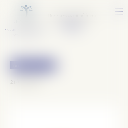
Nos services numériques
L
E
X
A
URA
a
v
ocats
SELARL VARET-DESFORET
Avocats Associés
Patrimoine et succession
21/03/2018