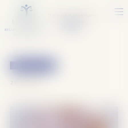
Nos services numériques
L
E
X
A
URA
a
v
ocats
SELARL VARET-DESFORET
Avocats Associés
Patrimoine et succession
23/10/2024