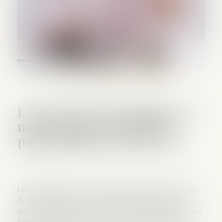
Le projet de loi de finances et
mise en place de solutions
patrimoniales d'ici fin 2024
Limiter l’impact des réformes fiscales Le projet de loi
de finances pour 2025 est dévoilé. Concrètement
qu’est-il possible de faire, sur le plan patrimonial pour
limiter l’impact des réformes fiscales ? Certaines