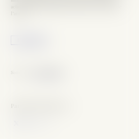
actions seraient, idéalement à réaliser avant la fin de
l’année...
Lire la suite
Source :
www.legifiscal.fr